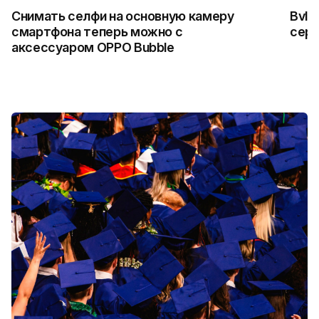
Снимать селфи на основную камеру
Bvlg
смартфона теперь можно с
сер
аксессуаром OPPO Bubble