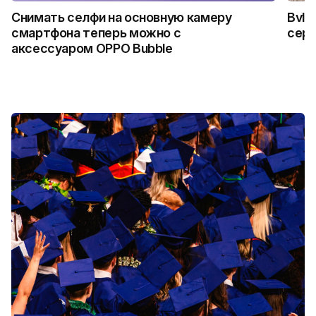
Снимать селфи на основную камеру
Bvlg
смартфона теперь можно с
сер
аксессуаром OPPO Bubble