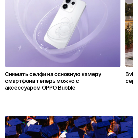
Снимать селфи на основную камеру
Bvlg
смартфона теперь можно с
сер
аксессуаром OPPO Bubble