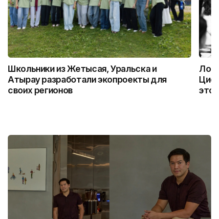
Школьники из Жетысая, Уральска и
Логи
Атырау разработали экопроекты для
Цифр
своих регионов
это 