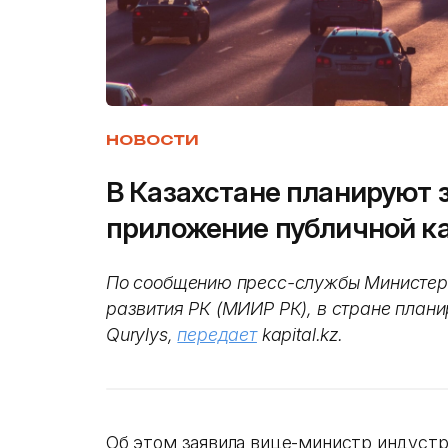
НОВОСТИ
В Казахстане планируют 
приложение публичной к
По сообщению пресс-службы Министерс
развития РК (МИИР РК), в стране план
Qurylys,
передает
kapital.kz.
Об этом заявила вице-министр индустр