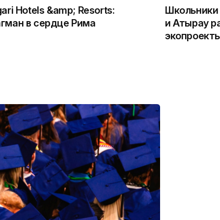
gari Hotels &amp; Resorts:
Школьники 
гман в сердце Рима
и Атырау р
экопроекты