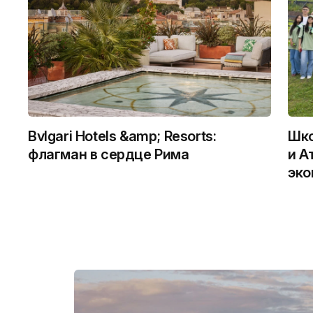
Bvlgari Hotels &amp; Resorts:
Шко
флагман в сердце Рима
и А
эко