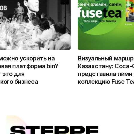
можно ускорить на
Визуальный маршр
вая платформа binY
Казахстану: Coca-
 это для
представила лими
кого бизнеса
коллекцию Fuse Te