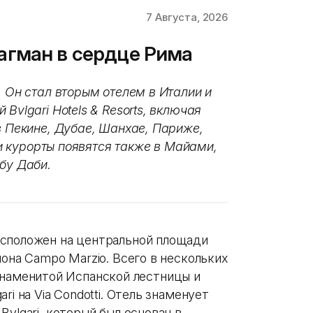
7 Августа, 2026
флагман в сердце Рима
. Он стал вторым отелем в Италии и
Bvlgari Hotels & Resorts, включая
в Пекине, Дубае, Шанхае, Париже,
и и курорты появятся также в Майами,
бу Даби.
асположен на центральной площади
йона Campo Marzio. Всего в нескольких
o, знаменитой Испанской лестницы и
ri на Via Condotti. Отель знаменует
vlgari, который был основан в