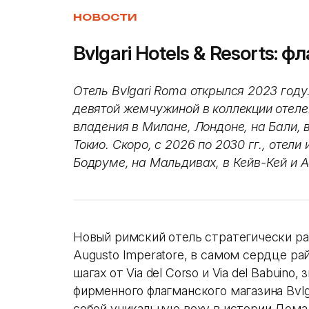
НОВОСТИ
Bvlgari Hotels & Resorts: 
Отель Bvlgari Roma открылся 2023 году
девятой жемчужиной в коллекции отелей 
владения в Милане, Лондоне, на Бали, 
Токио. Скоро, с 2026 по 2030 гг., отел
Бодруме, на Мальдивах, в Кейв-Кей и А
Новый римский отель стратегически р
Augusto Imperatore, в самом сердце ра
шагах от Via del Corso и Via del Babuin
фирменного флагманского магазина Bvlga
собой уникальную веху в истории Дома B