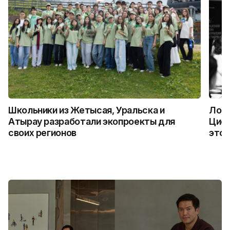
Школьники из Жетысая, Уральска и
Логи
Атырау разработали экопроекты для
Цифр
своих регионов
это 