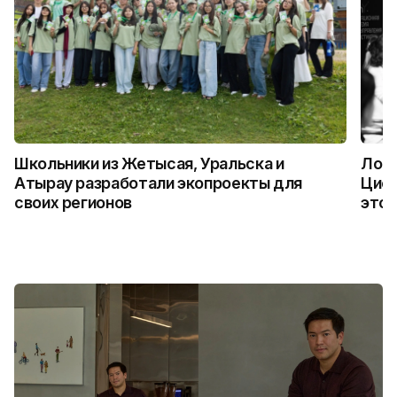
Школьники из Жетысая, Уральска и
Логи
Атырау разработали экопроекты для
Цифр
своих регионов
это 