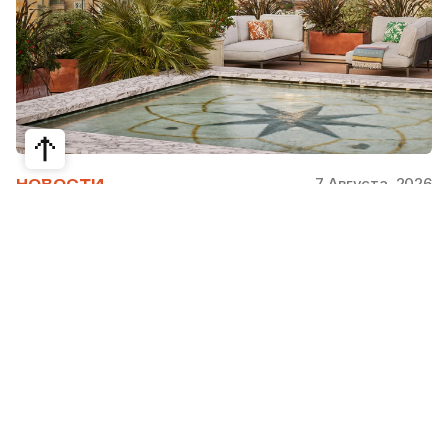
7 Августа, 2026
НОВОСТИ
Bvlgari Hotels & Resorts: флагман в
сердце Рима
Открывшийся в 2023 году Hotel Bvlgari Roma
стал девятой жемчужиной коллекции Bvlgari
Hotels & Resorts, включая отели в Милане,
Лондоне, на Бали, в Пекине, Дубае, Шанхае,
Париже, Токио. Скоро, с 2026 по 2030 гг.,
ожидаются также открытия в Майами, Бодруме,