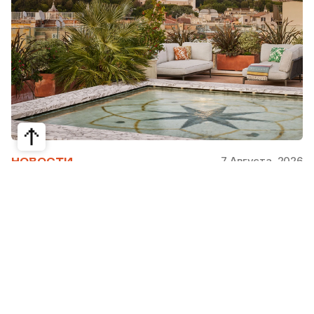
7 Августа, 2026
НОВОСТИ
Bvlgari Hotels & Resorts: флагман в
сердце Рима
Открывшийся в 2023 году Hotel Bvlgari Roma
стал девятой жемчужиной коллекции Bvlgari
Hotels & Resorts, включая отели в Милане,
Лондоне, на Бали, в Пекине, Дубае, Шанхае,