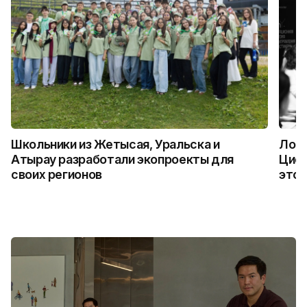
Школьники из Жетысая, Уральска и
Логи
Атырау разработали экопроекты для
Цифр
своих регионов
это 