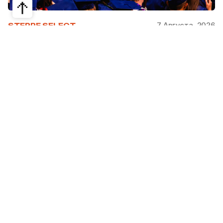
7 Августа, 2026
STEPPE SELECT
На какие специальности проще
получить грант за рубежом:
стипендии, программы и ВУЗы
Большинство студентов считают, что проще
всего получить грант за рубежом на бизнес,
менеджмент или финансы. Но именно там
самая высокая конкуренция: на популярные
программы подаются тысячи абитуриентов.
При этом многие международные стипендии
поддерживают другие направления —
здравоохранение, экологию, образование,
сельское хозяйство и государственное