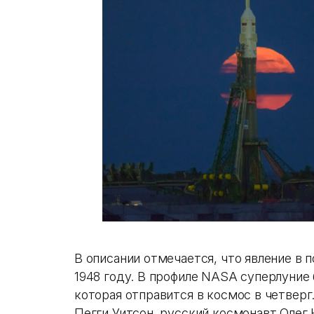
В описании отмечается, что явление в 
1948 году. В профиле NASA cуперлуние 
которая отправится в космос в четвер
Пегги Уитсон, русский космонавт Олег