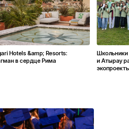
gari Hotels &amp; Resorts:
Школьники 
гман в сердце Рима
и Атырау р
экопроекты