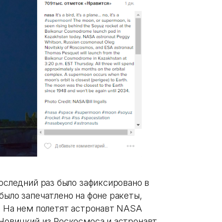
последний раз было зафиксировано в
было запечатлено на фоне ракеты,
г. На нем полетят астронавт NASA
 Новицкий из Роскосмоса и астронавт