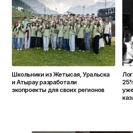
Школьники из Жетысая, Уральска
Лог
и Атырау разработали
25%
экопроекты для своих регионов
уже
каз