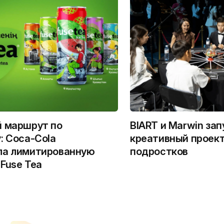
й маршрут по
BIART и Marwin за
: Coca-Cola
креативный проект
ла лимитированную
подростков
Fuse Tea