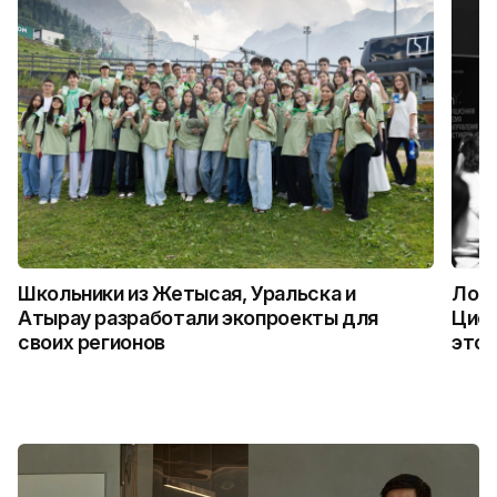
Школьники из Жетысая, Уральска и
Логи
Атырау разработали экопроекты для
Цифр
своих регионов
это 