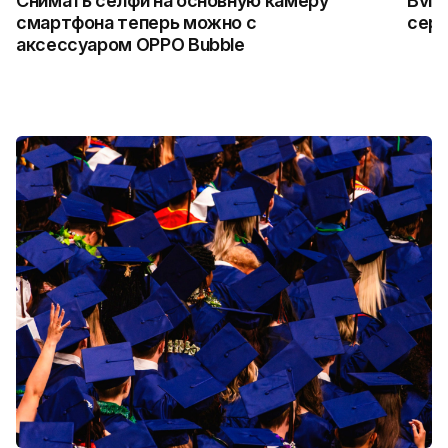
Снимать селфи на основную камеру
Bvlg
смартфона теперь можно с
сер
аксессуаром OPPO Bubble