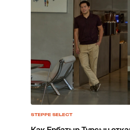
STEPPE SELECT
Как Ербатыр Турсын отка