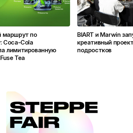
й маршрут по
BIART и Marwin за
: Coca-Cola
креативный проект
ла лимитированную
подростков
Fuse Tea