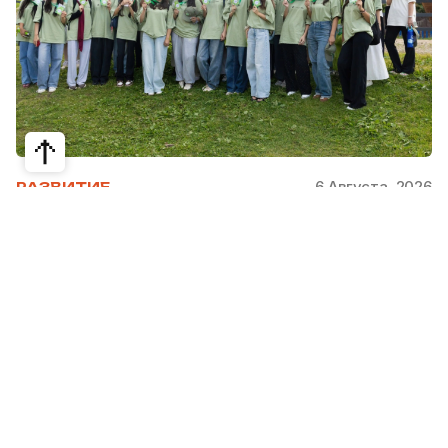
6 Августа, 2026
РАЗВИТИЕ
Школьники из Жетысая, Уральска и
Атырау разработали экопроекты для
своих регионов
31 июля в Narxoz University прошел финал Youth
Eco Camp TURAQTY JOL 7.0, национального
экологического конкурса для школьников и
студентов. Из почти 400 поданных заявок жюри
отобрало 18 команд со всей страны, которые