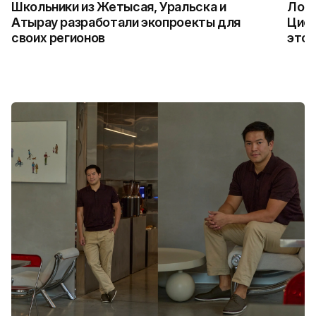
Школьники из Жетысая, Уральска и
Логи
Атырау разработали экопроекты для
Цифр
своих регионов
это 