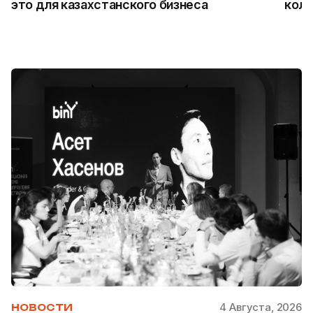
это для казахстанского бизнеса
колл
4 Августа, 2026
НОВОСТИ