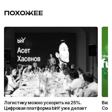
ПОХОЖЕЕ
Логистику можно ускорить на 25%.
Визу
Цифровая платформа binY уже делает
Coca