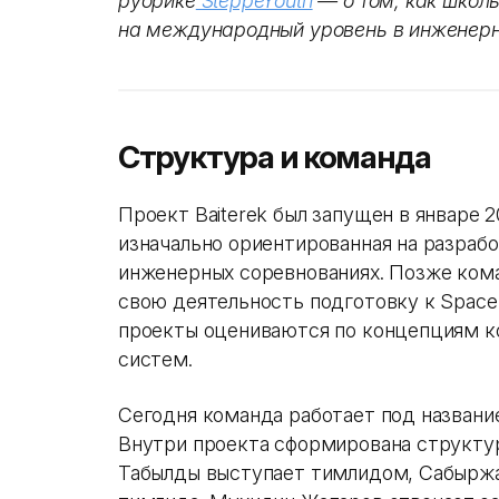
рубрике
SteppeYouth
— о том, как школ
на международный уровень в инженерн
Структура и команда
Проект Baiterek был запущен в январе 2
изначально ориентированная на разрабо
инженерных соревнованиях. Позже кома
свою деятельность подготовку к Space 
проекты оцениваются по концепциям к
систем.
Сегодня команда работает под название
Внутри проекта сформирована структур
Табылды выступает тимлидом, Сабырж