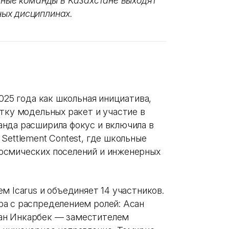
ьные команды в Казахстане выходят
ых дисциплинах.
025 года как школьная инициатива,
тку модельных ракет и участие в
нда расширила фокус и включила в
Settlement Contest, где школьные
осмических поселений и инженерных
м Icarus и объединяет 14 участников.
а с распределением ролей: Асан
ан Инкарбек — заместителем