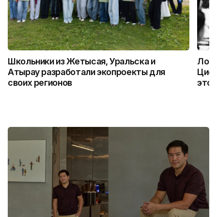
Школьники из Жетысая, Уральска и
Логи
Атырау разработали экопроекты для
Цифр
своих регионов
это 