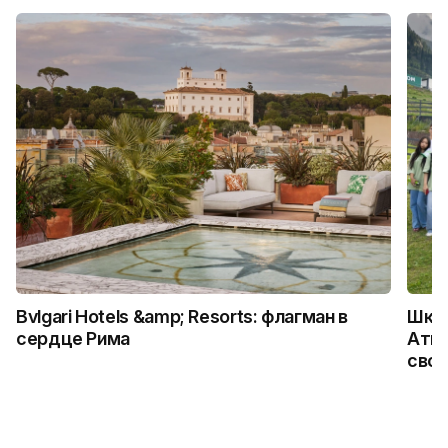
Bvlgari Hotels &amp; Resorts: флагман в
Школ
сердце Рима
Атыр
свои