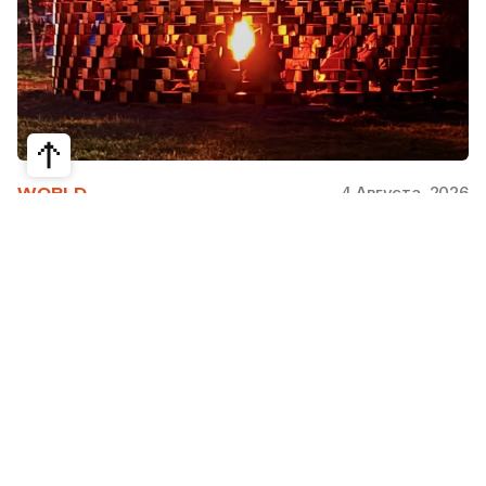
4 Августа, 2026
WORLD
Как современная юрта стала частью
крупнейшего арт-парка Европы
Может ли традиционная юрта стать
современной, не потеряв своей сути? Именно с
этого вопроса началась работа над проектом
Corten Yurt — Anti Yurt архитектурного бюро
Cogarts. Павильон представили на
международном фестивале современной