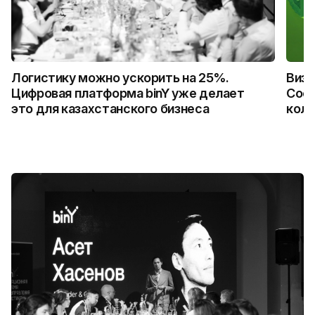
Логистику можно ускорить на 25%.
Визу
Цифровая платформа binY уже делает
Coca
это для казахстанского бизнеса
колл