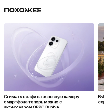
ПОХОЖЕЕ
Снимать селфи на основную камеру
Bvlg
смартфона теперь можно с
сер
аксессуаром OPPO Bubble