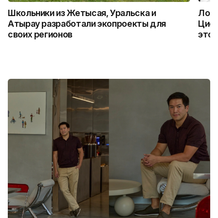
Школьники из Жетысая, Уральска и
Логи
Атырау разработали экопроекты для
Цифр
своих регионов
это 