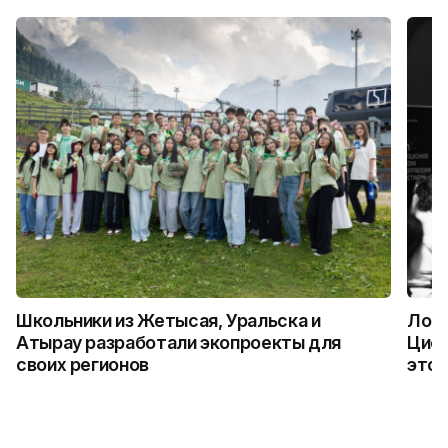
Школьники из Жетысая, Уральска и
Логи
Атырау разработали экопроекты для
Цифр
своих регионов
это 