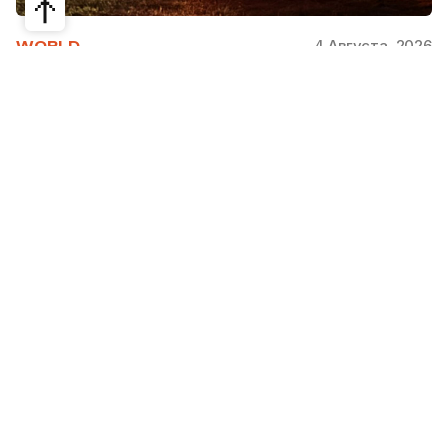
4 Августа, 2026
WORLD
Как современная юрта стала частью
крупнейшего арт-парка Европы
Может ли традиционная юрта стать
современной, не потеряв своей сути? Именно с
этого вопроса началась работа над проектом
Corten Yurt — Anti Yurt архитектурного бюро
Cogarts. Павильон представили на
международном фестивале современной
архитектуры и искусства «Архстояние», а после
его завершения он вошел в постоянную
коллекцию арт-парка «Никола-Ленивец».
Редакция Steppe рассказывает, как
архитекторы переосмыслили один из главных