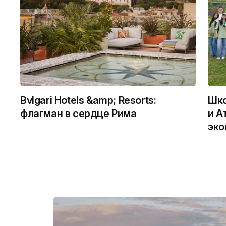
Bvlgari Hotels &amp; Resorts:
Шко
флагман в сердце Рима
и А
эко