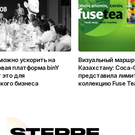
можно ускорить на
Визуальный маршр
вая платформа binY
Казахстану: Coca-
 это для
представила лими
кого бизнеса
коллекцию Fuse Te