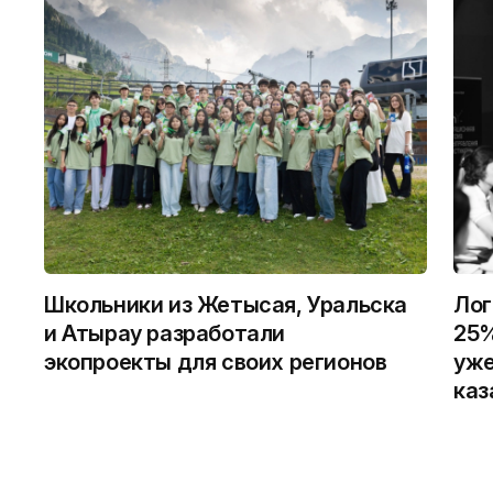
Школьники из Жетысая, Уральска
Лог
и Атырау разработали
25%
экопроекты для своих регионов
уже
каз