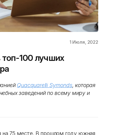
1 Июля, 2022
 топ-100 лучших
ира
панией
Quacquarelli Symonds
, которая
чебных заведений по всему миру и
я на 75 месте. В прошлом году южная