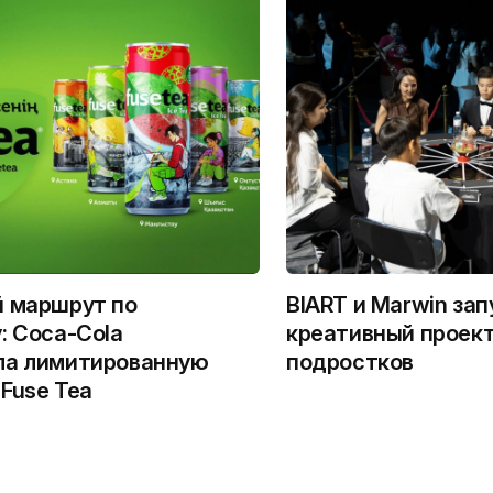
й маршрут по
BIART и Marwin за
: Coca-Cola
креативный проект
ла лимитированную
подростков
Fuse Tea