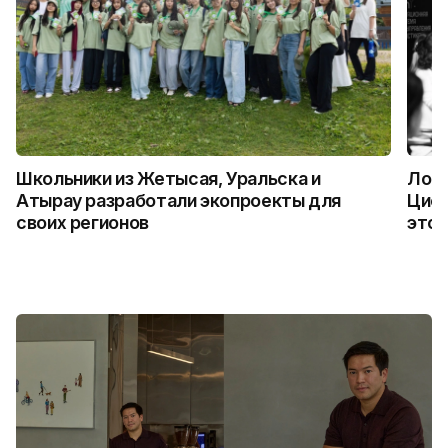
Школьники из Жетысая, Уральска и
Логи
Атырау разработали экопроекты для
Цифр
своих регионов
это 