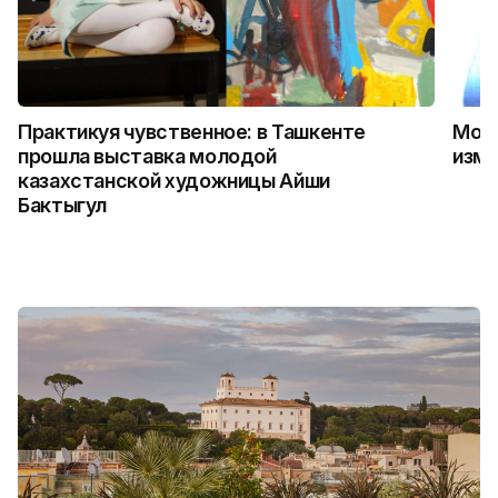
Практикуя чувственное: в Ташкенте
Можн
прошла выставка молодой
изме
казахстанской художницы Айши
Бактыгул