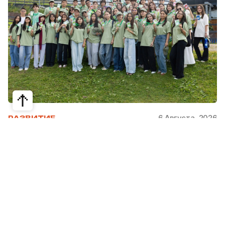
6 Августа, 2026
РАЗВИТИЕ
Школьники из Жетысая, Уральска и
Атырау разработали экопроекты для
своих регионов
31 июля в Narxoz University прошел финал Youth
Eco Camp TURAQTY JOL 7.0, национального
экологического конкурса для школьников и