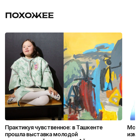
ПОХОЖЕЕ
Практикуя чувственное: в Ташкенте
Можн
прошла выставка молодой
изме