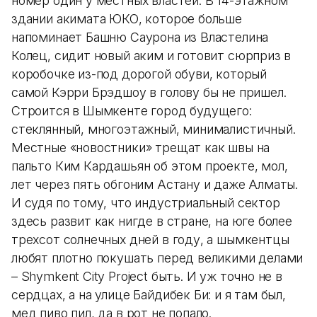
номер один у местных властей. В 14-этажном
здании акимата ЮКО, которое больше
напоминает Башню Саурона из Властелина
Колец, сидит новый аким и готовит сюрприз в
коробочке из-под дорогой обуви, который
самой Кэрри Брэдшоу в голову бы не пришел.
Строится в Шымкенте город будущего:
стеклянный, многоэтажный, минималистичный.
Местные «новостники» трещат как швы на
пальто Ким Кардашьян об этом проекте, мол,
лет через пять обгоним Астану и даже Алматы.
И судя по тому, что индустриальный сектор
здесь развит как нигде в стране, на юге более
трехсот солнечных дней в году, а шымкентцы
любят плотно покушать перед великими делами
– Shymkent City Project быть. И уж точно не в
сердцах, а на улице Байдибек Би: и я там был,
мед пиво пил, да в рот не попало.