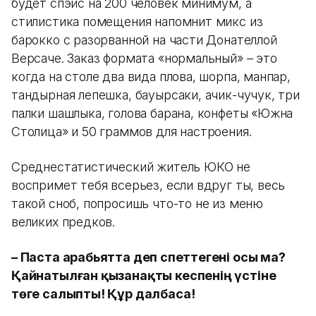
будет спэйс на 200 человек минимум, а
стилистика помещения напомнит микс из
барокко с разорванной на части Донателлой
Версаче. Заказ формата «нормальный» – это
когда на столе два вида плова, шорпа, манпар,
тандырная лепешка, бауырсаки, ачик-чучук, три
палки шашлыка, голова барана, конфеты «Южна
Столица» и 50 граммов для настроения.
Среднестатистический житель ЮКО не
воспримет тебя всерьез, если вдруг ты, весь
такой сноб, попросишь что-то не из меню
великих предков.
– Паста арабьятта деп әспеттегені осы ма?
Қайнатылған қызанақты кеспенің үстіне
төге салыпты! Құр далбаса!