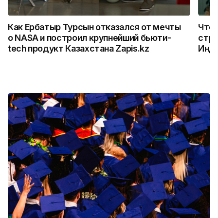
Как Ербатыр Турсын отказался от мечты
Что 
о NASA и построил крупнейший бьюти-
стро
tech продукт Казахстана Zapis.kz
Инд