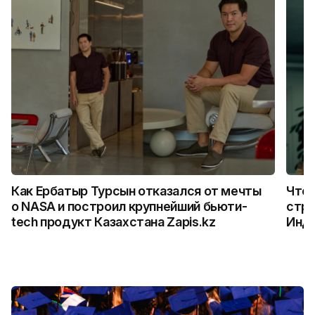
Как Ербатыр Турсын отказался от мечты
Что 
о NASA и построил крупнейший бьюти-
стро
tech продукт Казахстана Zapis.kz
Инд