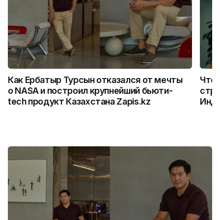
Как Ербатыр Турсын отказался от мечты
Что 
о NASA и построил крупнейший бьюти-
стро
tech продукт Казахстана Zapis.kz
Инд