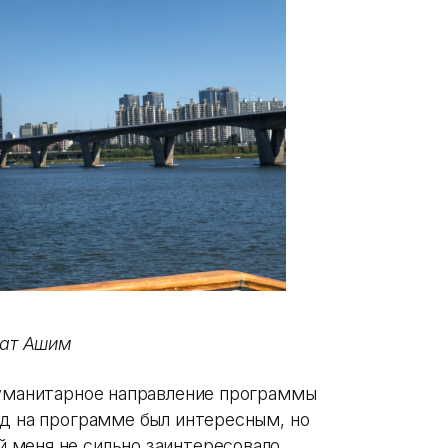
лат Ашим
гуманитарное направление программы
од на программе был интересным, но
меня не сильно заинтересовало.