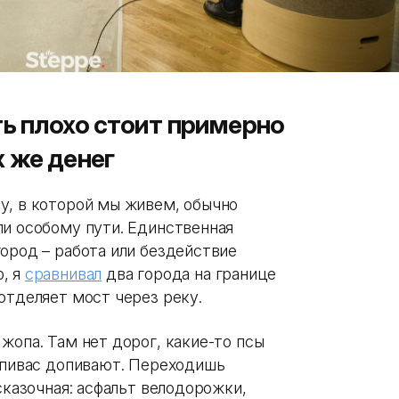
ь плохо стоит примерно
х же денег
у, в которой мы живем, обычно
ли особому пути. Единственная
ород – работа или бездействие
, я
сравнивал
два города на границе
отделяет мост через реку.
жопа. Там нет дорог, какие-то псы
 пивас допивают. Переходишь
сказочная: асфальт велодорожки,