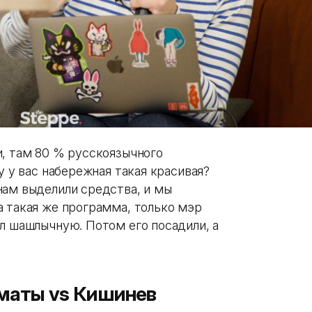
и, там 80 % русскоязычного
у у вас набережная такая красивая?
нам выделили средства, и мы
а такая же программа, только мэр
л шашлычную. Потом его посадили, а
лматы
vs
Кишинев