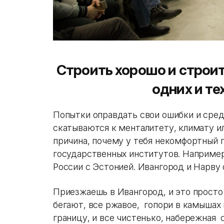
Строить хорошо и строит
одних и те
Попытки оправдать свои ошибки и сред
скатываются к менталитету, климату и
причина, почему у тебя некомфортный г
государственных институтов. Например
России с Эстонией. Ивангород и Нарву 
Приезжаешь в Ивангород, и это просто 
бегают, все ржавое, гопори в камышах
границу, и все чистенько, набережная 