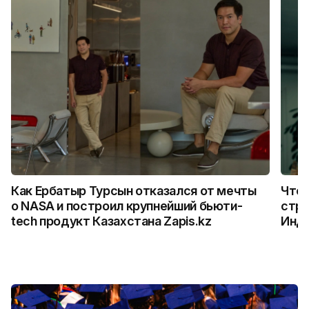
Как Ербатыр Турсын отказался от мечты
Что 
о NASA и построил крупнейший бьюти-
стро
tech продукт Казахстана Zapis.kz
Инд