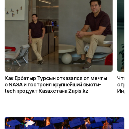
Как Ербатыр Турсын отказался от мечты
Что 
о NASA и построил крупнейший бьюти-
стро
tech продукт Казахстана Zapis.kz
Инд