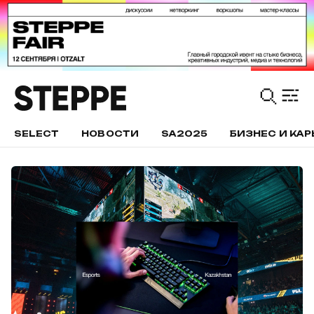
SELECT
НОВОСТИ
SA2025
БИЗНЕС И КАР