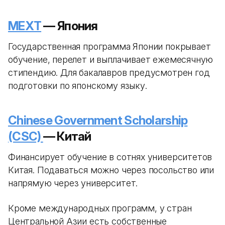
MEXT
— Япония
Государственная программа Японии покрывает
обучение, перелет и выплачивает ежемесячную
стипендию. Для бакалавров предусмотрен год
подготовки по японскому языку.
Chinese Government Scholarship
(CSC)
— Китай
Финансирует обучение в сотнях университетов
Китая. Подаваться можно через посольство или
напрямую через университет.
Кроме международных программ, у стран
Центральной Азии есть собственные