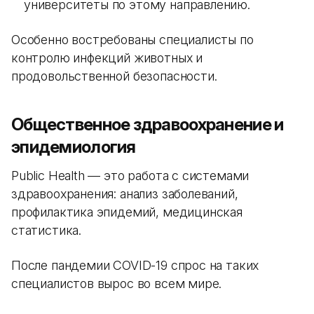
университеты по этому направлению.
Особенно востребованы специалисты по
контролю инфекций животных и
продовольственной безопасности.
Общественное здравоохранение и
эпидемиология
Public Health — это работа с системами
здравоохранения: анализ заболеваний,
профилактика эпидемий, медицинская
статистика.
После пандемии COVID-19 спрос на таких
специалистов вырос во всем мире.