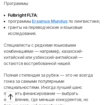
Программы:
Fulbright FLTA
;
программы
Erasmus Mundus
по лингвистике;
гранты на переводческие и языковые
исследования.
Специалисты с редкими языковыми
комбинациями — например, казахский-
китайский или узбекский-английский —
остаются востребованной нишей.
Полная стипендия за рубеж — это не всегда
гонка за самыми популярными
специальностями. Иногда лучший шанс
получить финансирование — выбрать
направление, где меньше конкурентов, но