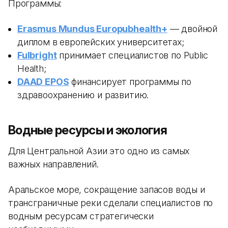
Программы:
Erasmus Mundus Europubhealth+
— двойной
диплом в европейских университетах;
Fulbright
принимает специалистов по Public
Health;
DAAD EPOS
финансирует программы по
здравоохранению и развитию.
Водные ресурсы и экология
Для Центральной Азии это одно из самых
важных направлений.
Аральское море, сокращение запасов воды и
трансграничные реки сделали специалистов по
водным ресурсам стратегически