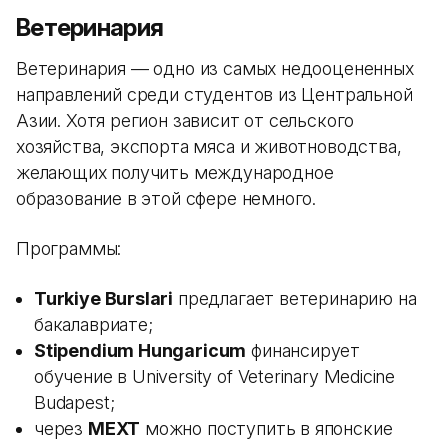
Ветеринария
Ветеринария — одно из самых недооцененных
направлений среди студентов из Центральной
Азии. Хотя регион зависит от сельского
хозяйства, экспорта мяса и животноводства,
желающих получить международное
образование в этой сфере немного.
Программы:
Turkiye Burslari
предлагает ветеринарию на
бакалавриате;
Stipendium Hungaricum
финансирует
обучение в University of Veterinary Medicine
Budapest;
через
MEXT
можно поступить в японские