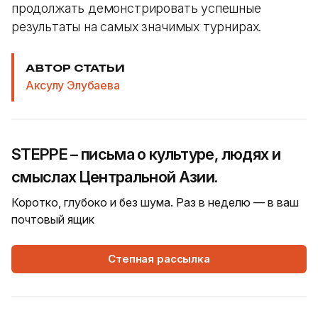
продолжать демонстрировать успешные
результаты на самых значимых турнирах.
АВТОР СТАТЬИ
Аксулу Элубаева
STEPPE – письма о культуре, людях и
смыслах Центральной Азии.
Коротко, глубоко и без шума. Раз в неделю — в ваш
почтовый ящик
Степная рассылка