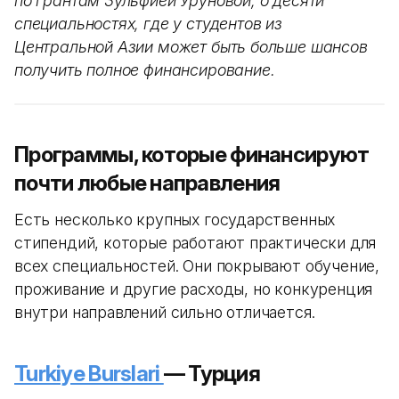
по грантам Зульфией Уруновой, о десяти
специальностях, где у студентов из
Центральной Азии может быть больше шансов
получить полное финансирование.
Программы, которые финансируют
почти любые направления
Есть несколько крупных государственных
стипендий, которые работают практически для
всех специальностей. Они покрывают обучение,
проживание и другие расходы, но конкуренция
внутри направлений сильно отличается.
Turkiye Burslari
— Турция