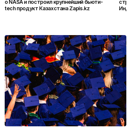
о NASA и построил крупнейший бьюти-
стро
tech продукт Казахстана Zapis.kz
Инд