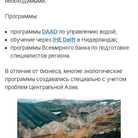
необходимыми.
Программы:
программы
DAAD
по управлению водой;
обучение через
IHE Delft
в Нидерландах;
программы Всемирного банка по подготовке
специалистов региона.
В отличие от бизнеса, многие экологические
программы создавались специально с учетом
проблем Центральной Азии.