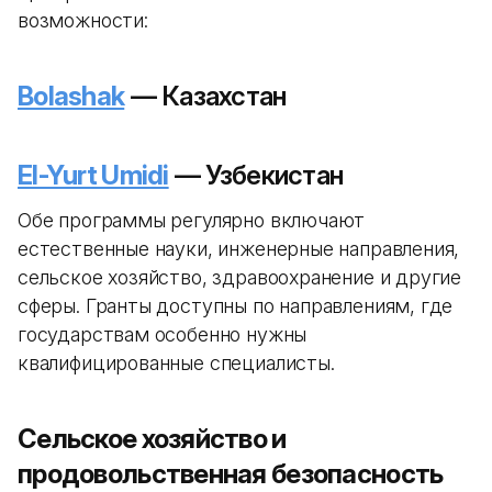
возможности:
Bolashak
— Казахстан
El-Yurt Umidi
— Узбекистан
Обе программы регулярно включают
естественные науки, инженерные направления,
сельское хозяйство, здравоохранение и другие
сферы. Гранты доступны по направлениям, где
государствам особенно нужны
квалифицированные специалисты.
Сельское хозяйство и
продовольственная безопасность