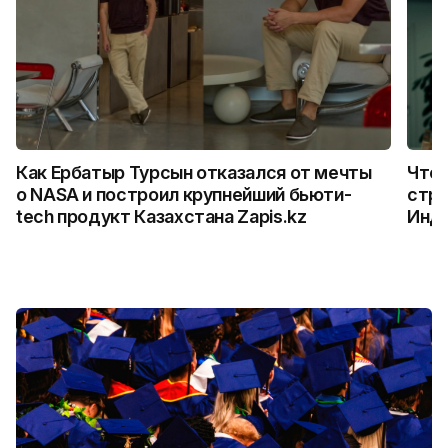
Как Ербатыр Турсын отказался от мечты
Что 
о NASA и построил крупнейший бьюти-
стро
tech продукт Казахстана Zapis.kz
Инд