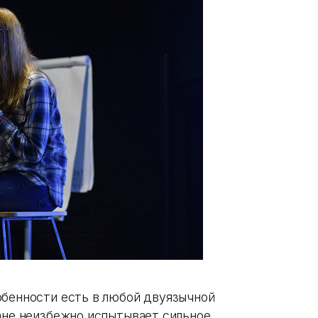
обенности есть в любой двуязычной
тане неизбежно испытывает сильное