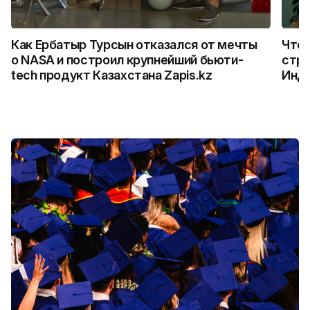
Как Ербатыр Турсын отказался от мечты
Что 
о NASA и построил крупнейший бьюти-
стро
tech продукт Казахстана Zapis.kz
Инд