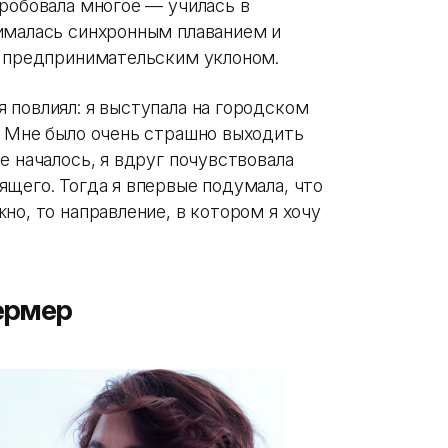
робовала многое — училась в
ималась синхронным плаванием и
с предпринимательским уклоном.
 повлиял: я выступала на городском
. Мне было очень страшно выходить
е началось, я вдруг почувствовала
щего. Тогда я впервые подумала, что
но, то направление, в котором я хочу
ермер