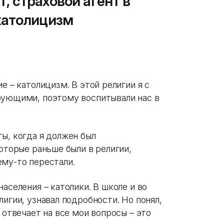
ет, страховой агент в
католицизм
е – католицизм. В этой религии я с
рующими, поэтому воспитывали нас в
ы, когда я должен был
которые раньше были в религии,
ему-то перестали.
аселения – католики. В школе и во
игии, узнавал подробности. Но понял,
 отвечает на все мои вопросы – это