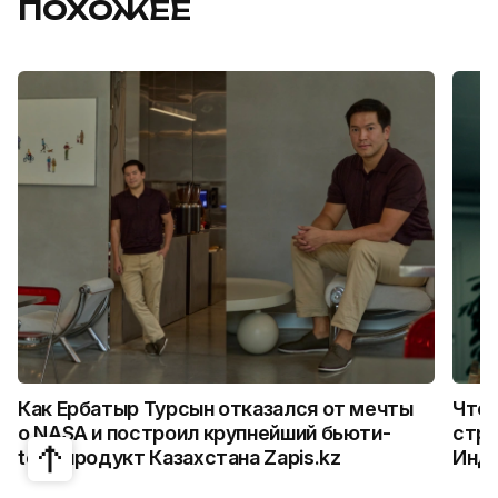
ПОХОЖЕЕ
Как Ербатыр Турсын отказался от мечты
Что 
о NASA и построил крупнейший бьюти-
стро
tech продукт Казахстана Zapis.kz
Инд