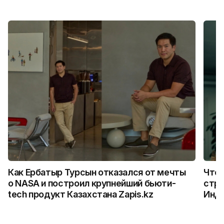
Как Ербатыр Турсын отказался от мечты
Что 
о NASA и построил крупнейший бьюти-
стро
tech продукт Казахстана Zapis.kz
Инд