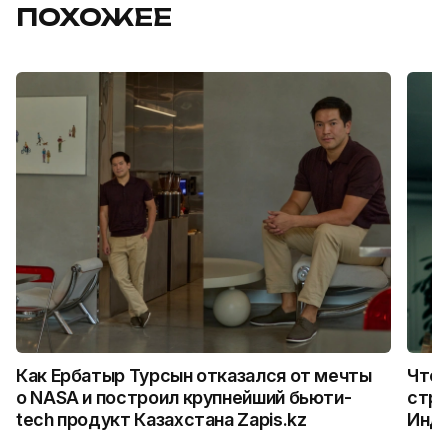
ПОХОЖЕЕ
Как Ербатыр Турсын отказался от мечты
Что 
о NASA и построил крупнейший бьюти-
стро
tech продукт Казахстана Zapis.kz
Инд