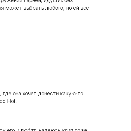
кружении парней, идущих без
ня может выбрать любого, но ей всё
лы, где она хочет донести какую-то
ро Hot.
оту его и любят, надеюсь клип тоже