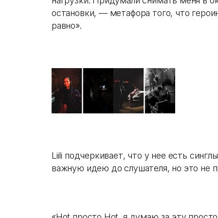
нагрузки. Придумали снимать меня в о
остановки, — метафора того, что герои
равно».
Liili подчеркивает, что у нее есть синг
важную идею до слушателя, но это не п
«Hot просто Hot, я думаю за эту прост