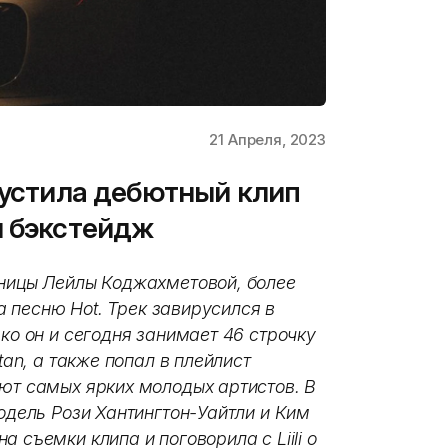
21 Апреля, 2023
ыпустила дебютный клип
м бэкстейдж
ьницы Лейлы Коджахметовой, более
на песню Hot. Трек завирусился в
ако он и сегодня занимает 46 строчку
tan, а также попал в плейлист
ают самых ярких молодых артистов. В
модель Рози Хантингтон-Уайтли и Ким
 съемки клипа и поговорила с Liili о